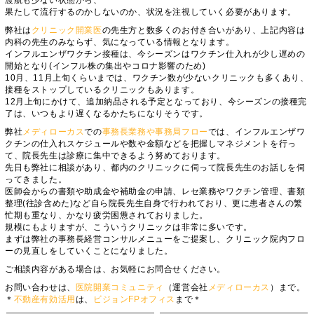
渡航も少ない状態から、
果たして流行するのかしないのか、状況を注視していく必要があります。
弊社は
クリニック開業医
の先生方と数多くのお付き合いがあり、上記内容は
内科の先生のみならず、気になっている情報となります。
インフルエンザワクチン接種は、今シーズンはワクチン仕入れが少し遅めの
開始となり(インフル株の集出やコロナ影響のため)
10月、11月上旬くらいまでは、ワクチン数が少ないクリニックも多くあり、
接種をストップしているクリニックもあります。
12月上旬にかけて、追加納品される予定となっており、今シーズンの接種完
了は、いつもより遅くなるかたちになりそうです。
弊社
メディローカス
での
事務長業務や事務局フロー
では、インフルエンザワ
クチンの仕入れスケジュールや数や金額などを把握しマネジメントを行っ
て、院長先生は診療に集中できるよう努めております。
先日も弊社に相談があり、都内のクリニックに伺って院長先生のお話しを伺
ってきました。
医師会からの書類や助成金や補助金の申請、レセ業務やワクチン管理、書類
整理(往診含めた)など自ら院長先生自身で行われており、更に患者さんの繁
忙期も重なり、かなり疲労困憊されておりました。
規模にもよりますが、こういうクリニックは非常に多いです。
まずは弊社の事務長経営コンサルメニューをご提案し、クリニック院内フロ
ーの見直しをしていくことになりました。
ご相談内容がある場合は、お気軽にお問合せください。
お問い合わせは、
医院開業コミュニティ
（運営会社
メディローカス
）まで。
＊
不動産有効活用
は、
ビジョンFPオフィス
まで＊