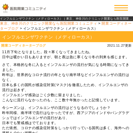
インフルエンザワクチン（メディローカス） | 東京、神奈川のクリニック開業なら医院開業コミュニティ
東京、神奈川のクリニック開業なら医院開業コミュニティ
>
開業コーディネー
ターブログ
>
インフルエンザワクチン（メディローカス）
インフルエンザワクチン（メディローカス）
開業コーディネーターブログ
2021.11.27更新
11月下旬となりました。段々寒くなってきましたね。
日中は暖かい日もありますが、朝と夜は急に寒くなり冬の到来を感じます。
さて、本格的な冬に入るとインフルエンザの流行が気になる時期になってき
ました。
昨年は、世界的なコロナ流行の年となり南半球などインフルエンザの流行は
なく、
日本も多くの国民が感染症対策(マスク)を徹底したため、インフルエンザの
流行は起きず、
インフルエンザ感染はごく少数に留まりました。
こんなに流行らなかったのも、ここ数十年無かったと記憶しています。
今シーズンは、インフルエンザの流行はどうなるのでしょうか？
昨年同様、南半球で流行はなかったですが、西アジアのインドやバングラデ
シュではインフルエンザの流行があり、
日本でも警戒感はでております。
ただ依然、コロナの感染症対策をしっかり行っている国民は多く、海外への