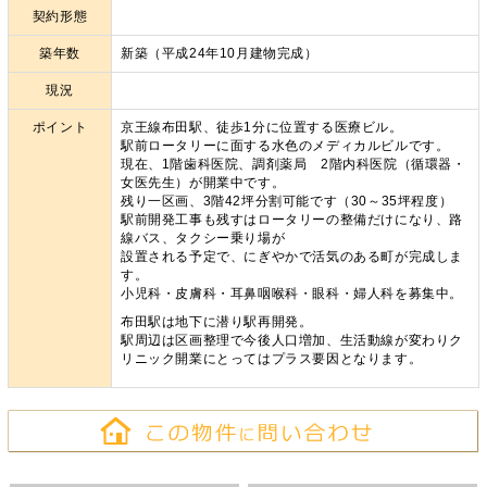
契約形態
築年数
新築（平成24年10月建物完成）
現況
ポイント
京王線布田駅、徒歩1分に位置する医療ビル。
駅前ロータリーに面する水色のメディカルビルです。
現在、1階歯科医院、調剤薬局 2階内科医院（循環器・
女医先生）が開業中です。
残り一区画、3階42坪分割可能です（30～35坪程度）
駅前開発工事も残すはロータリーの整備だけになり、路
線バス、タクシー乗り場が
設置される予定で、にぎやかで活気のある町が完成しま
す。
小児科・皮膚科・耳鼻咽喉科・眼科・婦人科を募集中。
布田駅は地下に潜り駅再開発。
駅周辺は区画整理で今後人口増加、生活動線が変わりク
リニック開業にとってはプラス要因となります。