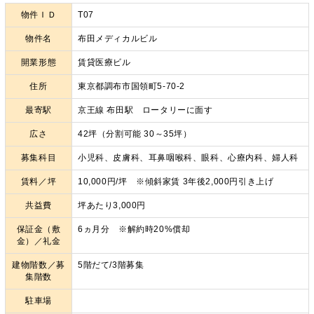
物件ＩＤ
T07
物件名
布田メディカルビル
開業形態
賃貸医療ビル
住所
東京都調布市国領町5-70-2
最寄駅
京王線 布田駅 ロータリーに面す
広さ
42坪（分割可能 30～35坪）
募集科目
小児科、皮膚科、耳鼻咽喉科、眼科、心療内科、婦人科
賃料／坪
10,000円/坪 ※傾斜家賃 3年後2,000円引き上げ
共益費
坪あたり3,000円
保証金（敷
6ヵ月分 ※解約時20%償却
金）／礼金
建物階数／募
5階だて/3階募集
集階数
駐車場