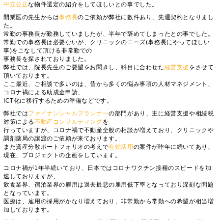
中立公正
な物件選定の紹介をしてほしいとの事でした。
開業医の先生からは
事務長
のご依頼が弊社に数件あり、先週契約となりまし
た。
常勤の事務長が勤務していましたが、半年で辞めてしまったとの事でした。
常勤での事務長は必要ないが、クリニックのニーズ(事務長にやってほしい
事)をこなして頂ける非常勤での
事務長を探されておりました。
弊社では、院長先生のご要望をお聞きし、科目に合わせた
経営支援
をさせて
頂いております。
ここ最近、ご相談で多いのは、昔から多くの悩み事項の人材マネジメント、
コロナ禍による助成金申請、
ICT化に移行するための準備などです。
弊社では
ファイナンシャルプランナー
の部門があり、主に経営支援や相続税
対策による
不動産コンサルティング
を
行っていますが、コロナ禍で不動産全般の相談が増えており、クリニックや
調剤薬局の譲渡のご依頼が来ております。
また資産分散ポートフォリオの考えで
有効活用
の案件が昨年に続いてあり、
現在、プロジェクトの企画をしています。
コロナ禍が1年半続いており、日本ではコロナワクチン接種のスピードを加
速しておりますが、
飲食業界、宿泊業界の雇用は過去最悪の雇用低下率となっており深刻な問題
となっています。
医療は、雇用の採用がかなり増えており、非常勤から常勤への希望が相当増
加しております。