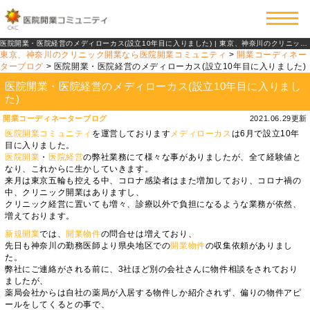
医院開業・医院経営のメディローカス(設立10年目に入りました) | 東京、神奈川のクリニック開業なら医院開業コミュニティ
東京、神奈川のクリニック開業なら医院開業コミュニティ
>
開業コーディネー
ターブログ
>
医院開業・医院経営のメディローカス(設立10年目に入りました)
医院開業・医院経営のメディローカス(設立10年目に入りまし
た)
開業コーディネーターブログ
2021.06.29更新
医院開業コミュニティ
を運営しております
メディローカス
は6月で設立10年
目に入りました。
医院開業
・
医院経営
の弊社業務にて様々な事がありましたが、全て経験値と
なり、これからに生かしていきます。
来月は東京五輪も控える中、コロナ感染者はまた増加しており、コロナ禍の
中、クリニック開業はありますし、
クリニック経営に置いても増々、診療以外で負担になるような業務が依然、
増えております。
新規開業
では、
開業物件
の問合せは増えており、
先日も神奈川の勤務医師より県央地区での
開業物件
の収集依頼がありまし
た。
弊社にご連絡がされる前に、3社ほど別の会社さんに物件相談をされており
ましたが、
薬局会社からは自社の薬局が入居する物件しか紹介されず、偏りの物件アピ
ールをしてくるとの事で、