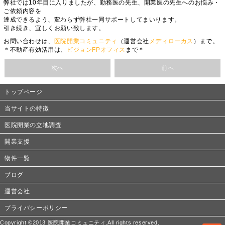
弊社では10年目に入りましたが、勤務医の先生、開業医の先生へのお悩み・
ご依頼内容を
達成できるよう、変わらず弊社一同サポートしてまいります。
引き続き、宜しくお願い致します。
お問い合わせは、
医院開業コミュニティ
（運営会社
メディローカス
）まで。
＊不動産有効活用は、
ビジョンFPオフィス
まで＊
次へ
前へ
トップページ
当サイトの特徴
医院開業の立地調査
開業支援
物件一覧
ブログ
運営会社
プライバシーポリシー
Copyright ©2013 医院開業コミュニティ.All rights reserved.