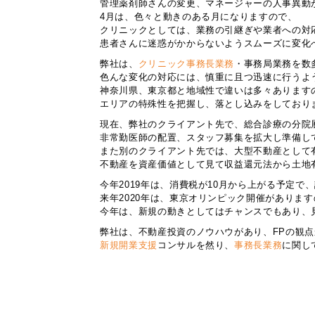
管理薬剤師さんの変更、マネージャーの人事異動
4月は、色々と動きのある月になりますので、
クリニックとしては、業務の引継ぎや業者への対
患者さんに迷惑がかからないようスムーズに変化
弊社は、
クリニック事務長業務
・事務局業務を数
色んな変化の対応には、慎重に且つ迅速に行うよ
神奈川県、東京都と地域性で違いは多々あります
エリアの特殊性を把握し、落とし込みをしており
現在、弊社のクライアント先で、総合診療の分院
非常勤医師の配置、スタッフ募集を拡大し準備し
また別のクライアント先では、大型不動産として
不動産を資産価値として見て収益還元法から土地
今年2019年は、消費税が10月から上がる予定
来年2020年は、東京オリンピック開催がありま
今年は、新規の動きとしてはチャンスでもあり、
弊社は、不動産投資のノウハウがあり、FPの観
新規開業支援
コンサルを然り、
事務長業務
に関し