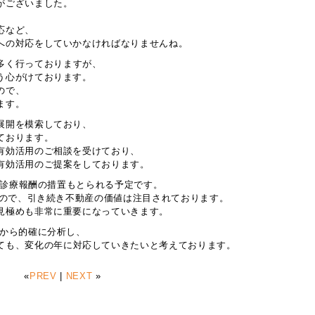
がございました。
応など、
への対応をしていかなければなりませんね。
多く行っておりますが、
う心がけております。
ので、
ます。
展開を模索しており、
ております。
有効活用のご相談を受けており、
有効活用のご提案をしております。
で、診療報酬の措置もとられる予定です。
すので、引き続き不動産の価値は注目されております。
見極めも非常に重要になっていきます。
点から的確に分析し、
ても、変化の年に対応していきたいと考えております。
«
PREV
|
NEXT
»