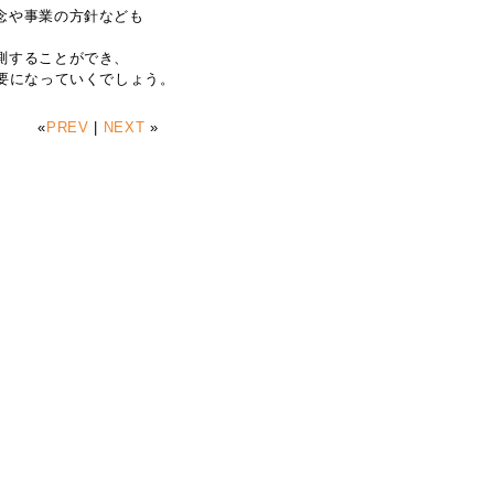
念や事業の方針なども
測することができ、
要になっていくでしょう。
«
PREV
|
NEXT
»