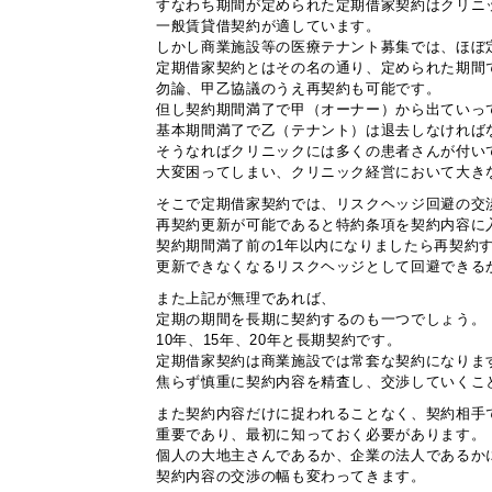
すなわち期間が定められた定期借家契約はクリニ
一般賃貸借契約が適しています。
しかし商業施設等の医療テナント募集では、ほぼ
定期借家契約とはその名の通り、定められた期間
勿論、甲乙協議のうえ再契約も可能です。
但し契約期間満了で甲（オーナー）から出ていっ
基本期間満了で乙（テナント）は退去しなければ
そうなればクリニックには多くの患者さんが付い
大変困ってしまい、クリニック経営において大き
そこで定期借家契約では、リスクヘッジ回避の交
再契約更新が可能であると特約条項を契約内容に
契約期間満了前の1年以内になりましたら再契約
更新できなくなるリスクヘッジとして回避できる
また上記が無理であれば、
定期の期間を長期に契約するのも一つでしょう。
10年、15年、20年と長期契約です。
定期借家契約は商業施設では常套な契約になりま
焦らず慎重に契約内容を精査し、交渉していくこ
また契約内容だけに捉われることなく、契約相手
重要であり、最初に知っておく必要があります。
個人の大地主さんであるか、企業の法人であるか
契約内容の交渉の幅も変わってきます。