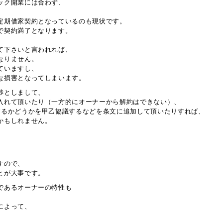
ック開業には合わず、
定期借家契約となっているのも現状です。
で契約満了となります。
て下さいと言われれば、
なりません。
ていますし、
な損害となってしまいます。
渉としまして、
入れて頂いたり（一方的にオーナーから解約はできない）、
するかどうかを甲乙協議するなどを条文に追加して頂いたりすれば、
かもしれません。
すので、
とが大事です。
であるオーナーの特性も
によって、